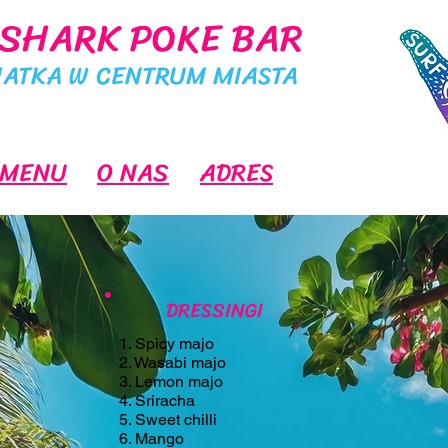
 SHARK POKE BAR
ATKA W CENTRUM MIASTA
MENU
O NAS
ADRES
DRESSINGI
1. Spicy majo
2. Wasabi majo
3. Lemon majo
4. Sriracha
5. Sweet chilli
6. Mango