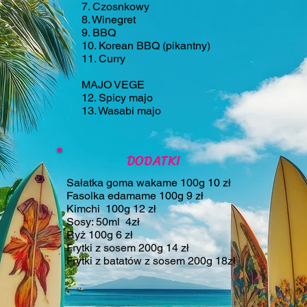
7. Czosnkowy
8. Winegret
9. BBQ
10. Korean BBQ (pikantny)
11. Curry
MAJO VEGE
12. Spicy majo
13. Wasabi majo
DODATKI
Sałatka goma wakame 100g 10 zł
Fasolka edamame 100g 9 zł
Kimchi 100g 12 zł
Sosy: 50ml 4zł
Ryż 100g 6 zł
Frytki z sosem 200g 14 zł
Frytki z batatów z sosem 200g 18zł